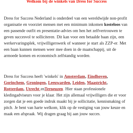
Welkom bij de winkels van Dress for Success
Dress for Success Nederland
is onderdeel van een wereldwijde non-profit
organisatie en voorziet mensen met een minimum inkomen
kosteloos
van
een passende outfit en presentatie-advies om hen het zelfvertrouwen te
geven succesvol te solliciteren. Dit kan voor een betaalde baan zijn, een
werkervaringsplek, vrijwilligerswerk of wanneer je start als ZZP-er. Met
een baan kunnen mensen weer mee doen in de maatschappij, uit de
armoede komen en economisch zelfstandig worden.
Dress for Success heeft 'winkels' in
Amsterdam
,
Eindhoven
,
Gorinchem
,
Groningen
,
Leeuwarden
,
Leiden
,
Maastricht
,
Rotterdam
,
Utrecht
en
Terneuzen
. Hier staan professionele
kledingadviseurs voor je klaar. Het zijn allemaal vrijwilligers die er voor
zorgen dat je een goede indruk maakt bij je sollicitatie, kennismaking of
pitch. Je bent van harte welkom, klik op de vestiging van jouw keuze en
maak een afspraak. Wij dragen graag bij aan jouw succes.