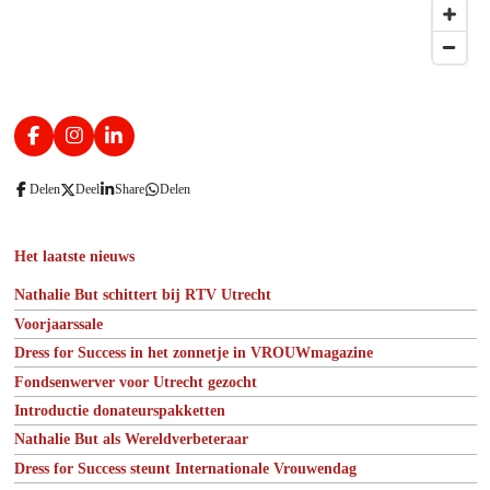
F
I
L
a
n
i
c
s
n
Delen
Deel
Share
Delen
e
t
k
b
a
e
o
g
d
o
r
I
Het laatste nieuws
k
a
n
m
Nathalie But schittert bij RTV Utrecht
Voorjaarssale
Dress for Success in het zonnetje in VROUWmagazine
Fondsenwerver voor Utrecht gezocht
Introductie donateurspakketten
Nathalie But als Wereldverbeteraar
Dress for Success steunt Internationale Vrouwendag