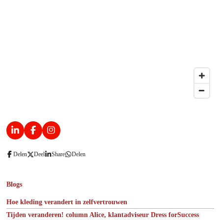
L
F
I
i
a
n
n
c
s
Delen
Deel
Share
Delen
k
e
t
e
b
a
d
o
g
I
o
r
Blogs
n
k
a
m
Hoe kleding verandert in zelfvertrouwen
Tijden veranderen! column Alice, klantadviseur Dress forSuccess