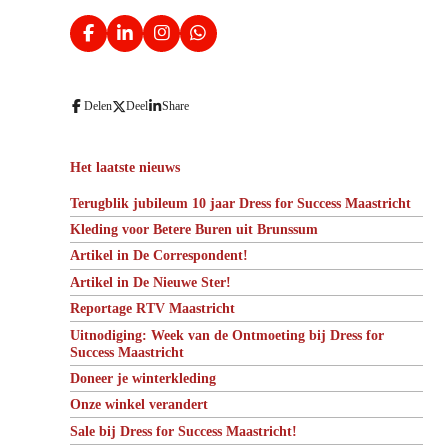
F
L
I
W
a
i
n
h
c
n
s
a
e
k
t
t
b
e
a
s
Delen
Deel
Share
o
d
g
A
o
I
r
p
k
n
a
p
m
Het laatste nieuws
Terugblik jubileum 10 jaar Dress for Success Maastricht
Kleding voor Betere Buren uit Brunssum
Artikel in De Correspondent!
Artikel in De Nieuwe Ster!
Reportage RTV Maastricht
Uitnodiging: Week van de Ontmoeting bij Dress for
Success Maastricht
Doneer je winterkleding
Onze winkel verandert
Sale bij Dress for Success Maastricht!