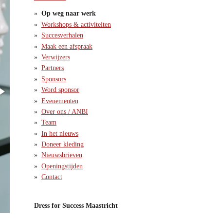
Op weg naar werk
Workshops & activiteiten
Succesverhalen
Maak een afspraak
Verwijzers
Partners
Sponsors
Word sponsor
Evenementen
Over ons / ANBI
Team
In het nieuws
Doneer kleding
Nieuwsbrieven
Openingstijden
Contact
Dress for Success Maastricht