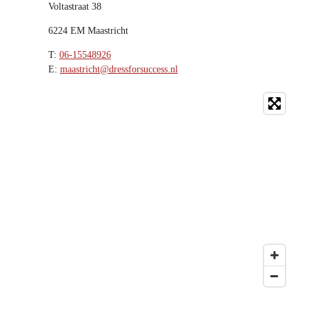
Voltastraat 38
6224 EM Maastricht
T:
06-15548926
E:
maastricht@dressforsuccess.nl