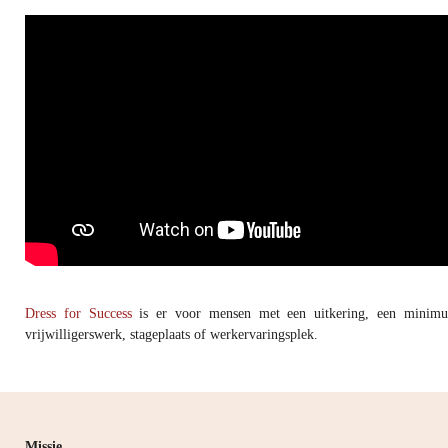
Dress for Success
is er voor mensen met een uitkering, een minimum
vrijwilligerswerk, stageplaats of werkervaringsplek.
Missie