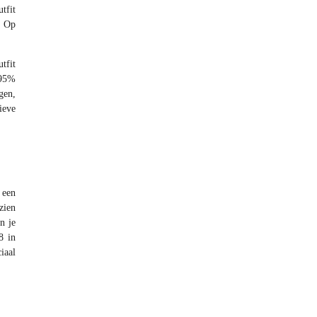
tfit
. Op
tfit
 95%
gen,
ieve
 een
zien
n je
8 in
ciaal