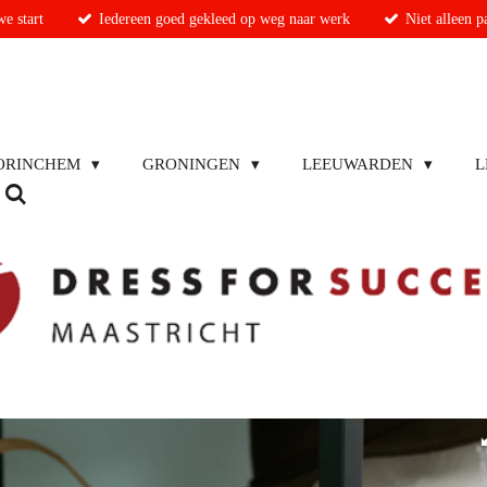
e start
Iedereen goed gekleed op weg naar werk
Niet alleen 
ORINCHEM
GRONINGEN
LEEUWARDEN
L