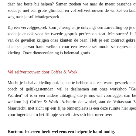
daar het beste bij helpen? Samen zoeken we naar de meest passende ou
zodat je met een grote glimlach en vol zelfvertrouwen de winkel verlaat
weg naar je sollicitatiegesprek.
Bij een vervolggesprek kom je terug en je ontvangt een aanvulling op je ou
zodat je er ook voor het tweede gesprek perfect op staat. Met succes! In
van de gevallen krijgen onze klanten de baan. Heb je een contract gekre
dan ben je van harte welkom voor een tweede set mooie set representat
kleding. Onze dienstverlening is helemaal gratis.
Vol zelfvertrouwen door Coffee & Work
Mocht je behalve kleding ook behoefte hebben aan een warm gesprek met
coach of gelijkgestemden, wil je deelnemen aan onze workshop "Ge
Worden" of is er een andere uitdaging die je ons wil voorleggen dan be
welkom bij Coffee & Work. Achterin de winkel, aan de Voltastraat 3
Maastricht, met zicht op een fijne binnenplaats is een deze ruimte hier spe
voor ingericht. In het filmpje vertelt Liesbeth hier meer over.
Kortom: Iedereen heeft wel eens een helpende hand nodig.