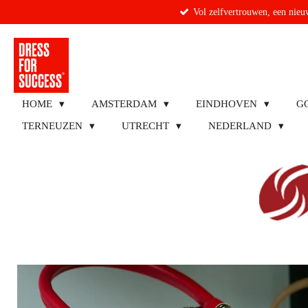
Vol zelfvertrouwen, een nieuw
Ga
direct
naar
de
hoofdinhoud
HOME
AMSTERDAM
EINDHOVEN
G
TERNEUZEN
UTRECHT
NEDERLAND