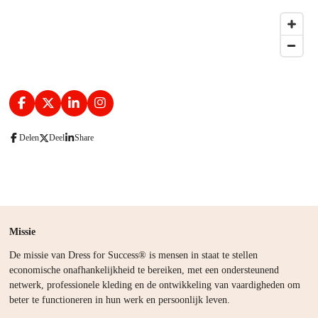
F
X
L
I
a
i
n
c
n
s
Delen
Deel
Share
e
k
t
b
e
a
o
d
g
o
I
r
k
n
a
m
Missie
De missie van Dress for Success® is mensen in staat te stellen
economische onafhankelijkheid te bereiken, met een ondersteunend
netwerk, professionele kleding en de ontwikkeling van vaardigheden om
beter te functioneren in hun werk en persoonlijk leven.