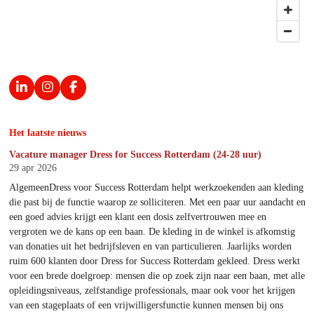
L
I
F
i
n
a
n
s
c
k
t
e
Het laatste nieuws
e
a
b
d
g
o
Vacature manager Dress for Success Rotterdam (24-28 uur)
I
r
o
29 apr 2026
n
a
k
m
AlgemeenDress voor Success Rotterdam helpt werkzoekenden aan kleding
die past bij de functie waarop ze solliciteren. Met een paar uur aandacht en
een goed advies krijgt een klant een dosis zelfvertrouwen mee en
vergroten we de kans op een baan. De kleding in de winkel is afkomstig
van donaties uit het bedrijfsleven en van particulieren. Jaarlijks worden
ruim 600 klanten door Dress for Success Rotterdam gekleed. Dress werkt
voor een brede doelgroep: mensen die op zoek zijn naar een baan, met alle
opleidingsniveaus, zelfstandige professionals, maar ook voor het krijgen
van een stageplaats of een vrijwilligersfunctie kunnen mensen bij ons