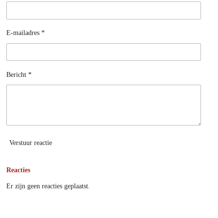
p
l
t
s
i
c
E-mailadres *
o
r
n
e
s
e
Bericht *
n
Verstuur reactie
Reacties
Er zijn geen reacties geplaatst.