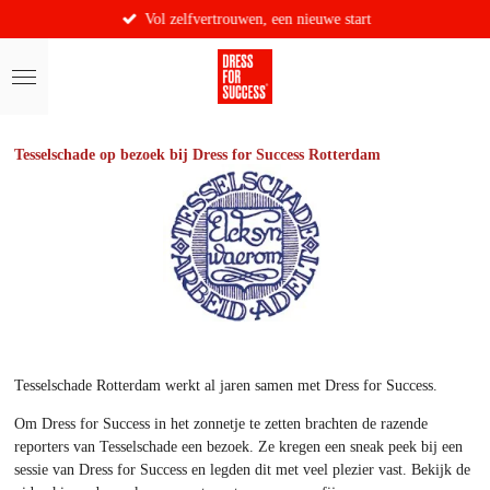
Vol zelfvertrouwen, een nieuwe start
Ga
direct
naar
de
hoofdinhoud
Tesselschade op bezoek bij Dress for Success Rotterdam
Tesselschade Rotterdam werkt al jaren samen met Dress for Success.
Om Dress for Success in het zonnetje te zetten brachten de razende
reporters van Tesselschade een bezoek. Ze kregen een sneak peek bij een
sessie van Dress for Success en legden dit met veel plezier vast. Bekijk de