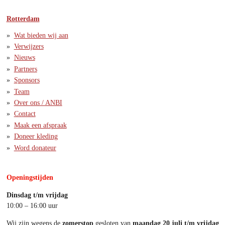
Rotterdam
Wat bieden wij aan
Verwijzers
Nieuws
Partners
Sponsors
Team
Over ons / ANBI
Contact
Maak een afspraak
Doneer kleding
Word donateur
Openingstijden
Dinsdag t/m vrijdag
10:00 – 16:00 uur
Wij zijn wegens de
z
omerstop
gesloten van
maandag 20 juli t/m vrijdag