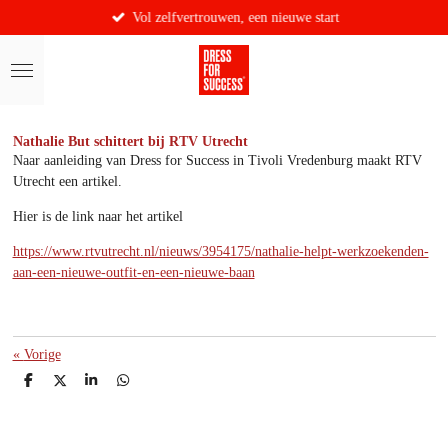
Vol zelfvertrouwen, een nieuwe start
Ga
direct
naar
de
hoofdinhoud
Nathalie But schittert bij RTV Utrecht
Naar aanleiding van Dress for Success in Tivoli Vredenburg maakt RTV
Utrecht een artikel.
Hier is de link naar het artikel
https://www.rtvutrecht.nl/nieuws/3954175/nathalie-helpt-werkzoekenden-
aan-een-nieuwe-outfit-en-een-nieuwe-baan
«
Vorige
D
D
S
D
e
e
h
e
l
e
a
l
e
l
r
e
n
e
n