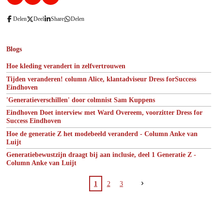
i
a
n
n
c
s
Delen
Deel
Share
Delen
k
e
t
e
b
a
d
o
g
I
o
r
Blogs
n
k
a
m
Hoe kleding verandert in zelfvertrouwen
Tijden veranderen! column Alice, klantadviseur Dress forSuccess
Eindhoven
'Generatieverschillen' door colmnist Sam Kuppens
Eindhoven Doet interview met Ward Overeem, voorzitter Dress for
Success Eindhoven
Hoe de generatie Z het modebeeld veranderd - Column Anke van
Luijt
Generatiebewustzijn draagt bij aan inclusie, deel 1 Generatie Z -
Column Anke van Luijt
1
2
3