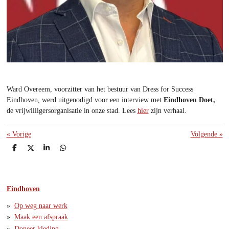
Ward Overeem, voorzitter van het bestuur van Dress for Success
Eindhoven, werd uitgenodigd voor een interview met
Eindhoven Doet,
de vrijwilligersorganisatie in onze stad. Lees
hier
zijn verhaal.
«
Vorige
Volgende
»
D
D
S
D
e
e
h
e
l
e
a
l
e
l
r
e
n
e
n
Eindhoven
Op weg naar werk
Maak een afspraak
Doneer kleding