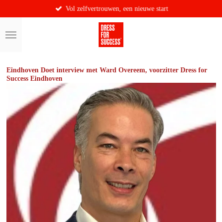
Vol zelfvertrouwen, een nieuwe start
Ga
direct
naar
de
hoofdinhoud
Eindhoven Doet interview met Ward Overeem, voorzitter Dress for
Success Eindhoven