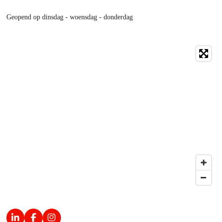
Geopend op dinsdag - woensdag - donderdag
L
F
I