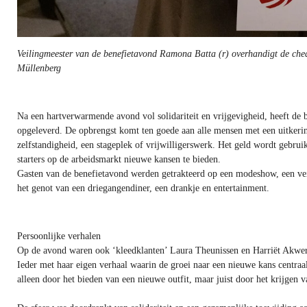
Veilingmeester van de benefietavond Ramona Batta (r) overhandigt de che
Müllenberg
Na een hartverwarmende avond vol solidariteit en vrijgevigheid, heeft de
opgeleverd. De opbrengst komt ten goede aan alle mensen met een uitker
zelfstandigheid, een stageplek of vrijwilligerswerk. Het geld wordt gebr
starters op de arbeidsmarkt nieuwe kansen te bieden.
Gasten van de benefietavond werden getrakteerd op een modeshow, een veili
het genot van een driegangendiner, een drankje en entertainment.
Persoonlijke verhalen
Op de avond waren ook ‘kleedklanten’ Laura Theunissen en Harriët Akwer
Ieder met haar eigen verhaal waarin de groei naar een nieuwe kans centraal 
alleen door het bieden van een nieuwe outfit, maar juist door het krijgen