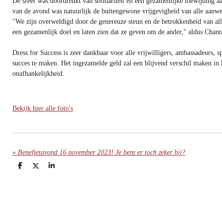
De sfeer was doordrenkt van solidariteit en een gezamenlijke toewijding 
van de avond was natuurlijk de buitengewone vrijgevigheid van alle aanwe
"We zijn overweldigd door de genereuze steun en de betrokkenheid van a
een gezamenlijk doel en laten zien dat ze geven om de ander," aldus Chant
Dress for Success is zeer dankbaar voor alle vrijwilligers, ambassadeurs, 
succes te maken. Het ingezamelde geld zal een blijvend verschil maken in 
onafhankelijkheid.
Bekijk hier alle foto's
«
Benefietavond 16 november 2023! Je bent er toch zeker bij?
D
D
S
e
e
h
l
e
a
e
l
r
n
e