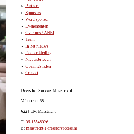
Partners
Sponsors
Word sponsor
Evenementen
Over ons / ANBI
Team
In het nieuws
Doneer kleding
Nieuwsbrieven
Openingstijden
Contact
Dress for Success Maastricht
Voltastraat 38
6224 EM Maastricht
T:
06-15548926
E:
maastricht@dressforsuccess.nl