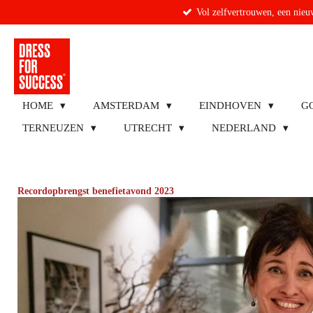
Vol zelfvertrouwen, een nieuw
Ga
direct
naar
de
hoofdinhoud
HOME
AMSTERDAM
EINDHOVEN
G
TERNEUZEN
UTRECHT
NEDERLAND
Recordopbrengst benefietavond 2023