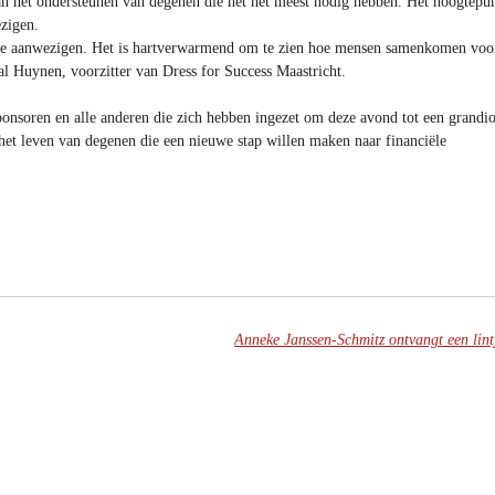
aan het ondersteunen van degenen die het het meest nodig hebben. Het hoogtepu
zigen.
lle aanwezigen. Het is hartverwarmend om te zien hoe mensen samenkomen voo
al Huynen, voorzitter van Dress for Success Maastricht.
sponsoren en alle anderen die zich hebben ingezet om deze avond tot een grandi
het leven van degenen die een nieuwe stap willen maken naar financiële
Anneke Janssen-Schmitz ontvangt een lint