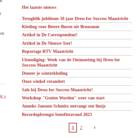
nt
o
I
r
p
Het laatste nieuws
k
n
a
p
r
m
Terugblik jubileum 10 jaar Dress for Success Maastricht
Kleding voor Betere Buren uit Brunssum
oos
Artikel in De Correspondent!
Artikel in De Nieuwe Ster!
Reportage RTV Maastricht
Uitnodiging: Week van de Ontmoeting bij Dress for
Success Maastricht
Doneer je winterkleding
Onze winkel verandert
Sale bij Dress for Success Maastricht!
je
»
Workshop "Gezien Worden" weer van start
Anneke Janssen-Schmitz ontvangt een lintje
Recordopbrengst benefietavond 2023
1
2