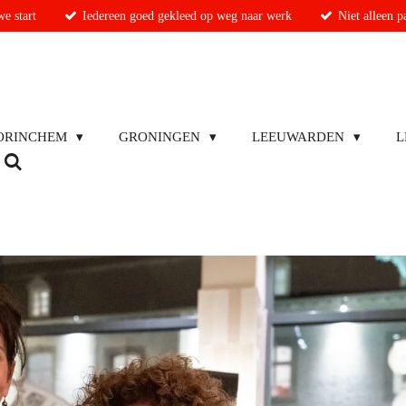
e start
Iedereen goed gekleed op weg naar werk
Niet alleen 
ORINCHEM
GRONINGEN
LEEUWARDEN
L